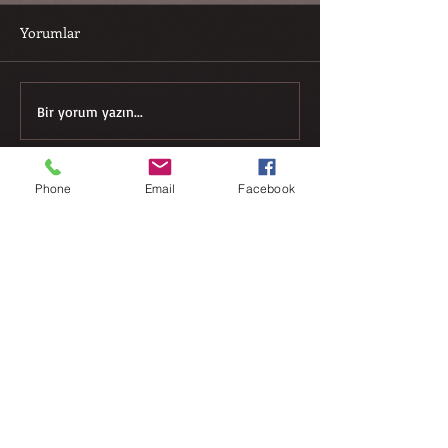
Yorumlar
YAĞMUR ÇİSELİYOR
AYDIN KADINI
Bir yorum yazın...
VAROLMA SAVA
Phone
Email
Facebook