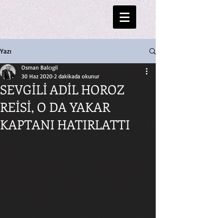
Yazı
Osman Balcıgil
30 Haz 2020
2 dakikada okunur
SEVGİLİ ADİL HOROZ
REİSİ, O DA YAKAR
KAPTANI HATIRLATTI