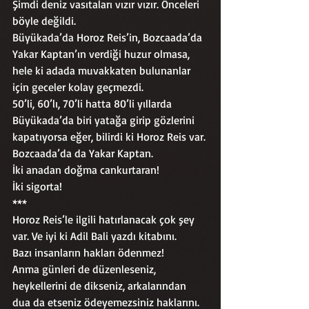
Şimdi deniz vasıtaları vızır vızır. Önceleri 
böyle değildi. 
Büyükada’da Horoz Reis’in, Bozcaada’da 
Yakar Kaptan’ın verdiği huzur olmasa, 
hele ki adada muvakkaten bulunanlar 
için geceler kolay geçmezdi.
50’li, 60’lı, 70’li hatta 80’li yıllarda 
Büyükada’da biri yatağa girip gözlerini 
kapatıyorsa eğer, bilirdi ki Horoz Reis var.
Bozcaada’da da Yakar Kaptan.
İki anadan doğma cankurtaran!
İki sigorta!
***
Horoz Reis’le ilgili hatırlanacak çok şey 
var. Ve iyi ki Adil Bali yazdı kitabını.
Bazı insanların hakları ödenmez!
Anma günleri de düzenleseniz, 
heykellerini de dikseniz, arkalarından 
dua da etseniz ödeyemezsiniz haklarını.