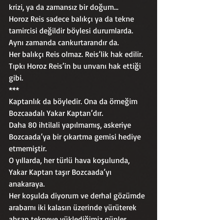
krizi, ya da zamansız bir doğum…
Horoz Reis sadece balıkçı ya da tekne 
tamircisi değildir böylesi durumlarda. 
Aynı zamanda cankurtarandır da.
Her balıkçı Reis olmaz. Reis’lik hak edilir.
Tıpkı Horoz Reis’in bu unvanı hak ettiği 
gibi.
***
Kaptanlık da böyledir. Ona da örneğim 
Bozcaadalı Yakar Kaptan’dır.
Daha 80 ihtilali yapılmamış, askeriye 
Bozcaada’ya bir çıkartma gemisi hediye 
etmemiştir.
O yıllarda, her türlü hava koşulunda, 
Yakar Kaptan taşır Bozcaada’yı 
anakaraya. 
Her koşulda diyorum ve derhal gözümde 
arabamı iki kalasın üzerinde yürüterek 
ahşap tekneye yüklediğimiz günler 