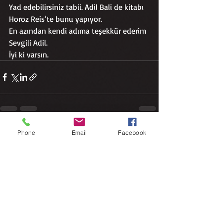
Yad edebilirsiniz tabii. Adil Bali de kitabı 
Horoz Reis’te bunu yapıyor.
En azından kendi adıma teşekkür ederim 
Sevgili Adil.
İyi ki varsın.
Phone
Email
Facebook
Son Yazılar
Hepsini Gör