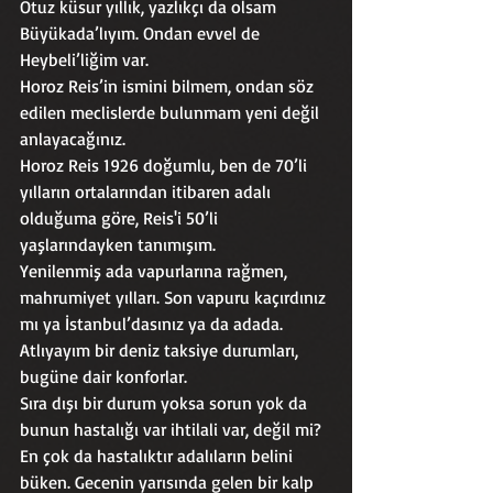
Otuz küsur yıllık, yazlıkçı da olsam 
Büyükada’lıyım. Ondan evvel de 
Heybeli’liğim var.
Horoz Reis’in ismini bilmem, ondan söz 
edilen meclislerde bulunmam yeni değil 
anlayacağınız.
Horoz Reis 1926 doğumlu, ben de 70’li 
yılların ortalarından itibaren adalı 
olduğuma göre, Reis'i 50’li 
yaşlarındayken tanımışım.
Yenilenmiş ada vapurlarına rağmen, 
mahrumiyet yılları. Son vapuru kaçırdınız 
mı ya İstanbul’dasınız ya da adada. 
Atlıyayım bir deniz taksiye durumları, 
bugüne dair konforlar.
Sıra dışı bir durum yoksa sorun yok da 
bunun hastalığı var ihtilali var, değil mi?
En çok da hastalıktır adalıların belini 
büken. Gecenin yarısında gelen bir kalp 