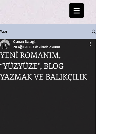
Yazı
Osman Balcıgil
20 Ağu 2021
3 dakikada okunur
YENİ ROMANIM,
“YÜZYÜZE”, BLOG
YAZMAK VE BALIKÇILIK