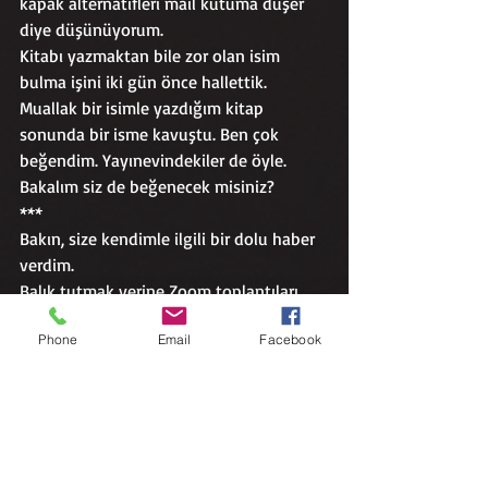
kapak alternatifleri mail kutuma düşer 
diye düşünüyorum.  
Kitabı yazmaktan bile zor olan isim 
bulma işini iki gün önce hallettik. 
Muallak bir isimle yazdığım kitap 
sonunda bir isme kavuştu. Ben çok 
beğendim. Yayınevindekiler de öyle.
Bakalım siz de beğenecek misiniz?
***
Bakın, size kendimle ilgili bir dolu haber 
verdim. 
Balık tutmak yerine Zoom toplantıları, 
ufka bakma yerine blog yazma 
Phone
Email
Facebook
düşüncesi ve en önemlisi yeni romanımı 
bitirmiş olmam…
Umarım siz de -dünyanın ve ülkemizin 
tüm berbat hallerine rağmen, 
olabildiğince- iyisinizdir.
Lütfen kendinize çok iyi bakın.