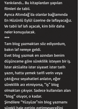
Yankılandı… Bu kitaplardan yapılan 
filmleri de tabii.
Ayrıca Altındağ’da olanlar bağlamında 
En Hüzünlü Eylül üzerine de laflayacağız.
Ve tabii laf lafı açacak, kim bilir daha 
neler konuşulacak.
***
Tam blog yazmaktan söz ediyordum, 
bakın laf nereye geldi.
Evet blog yazmak en azından benim 
düşünceme göre süreklilik isteyen bir iş.
İster aktüalite ister siyaset ister tarih 
yazın, hatta yemek tarifi verin veya 
çıktığınız seyahatleri anlatın, eğer 
süreklilik arz etmiyorsa, “iş” blog 
olmaktan çıkıyor. Sadece kullanılan alan 
“blog” oluyor, o kadar.
Şimdilere “Yüzyüze”nin blog yazmamı 
sürekli hale getirip getirmeyeceğini 