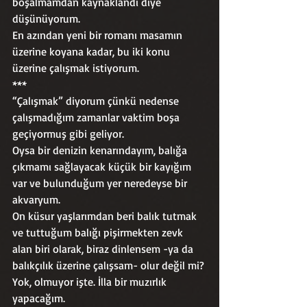
boşalmamdan kaynaklandı diye 
düşünüyorum.
En azından yeni bir romanı masamın 
üzerine koyana kadar, bu iki konu 
üzerine çalışmak istiyorum.
***
“Çalışmak” diyorum çünkü nedense 
çalışmadığım zamanlar vaktim boşa 
geçiyormuş gibi geliyor.
Oysa bir denizin kenarındayım, balığa 
çıkmamı sağlayacak küçük bir kayığım 
var ve bulunduğum yer neredeyse bir 
akvaryum.
On küsur yaşlarımdan beri balık tutmak 
ve tuttuğum balığı pişirmekten zevk 
alan biri olarak, biraz dinlensem -ya da 
balıkçılık üzerine çalışsam- olur değil mi?
Yok, olmuyor işte. İlla bir muzırlık 
yapacağım.