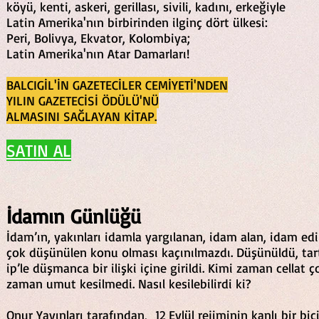
köyü, kenti, askeri, gerillası, sivili, kadını, erkeğiyle
Latin Amerika'nın birbirinden ilginç dört ülkesi:
Peri, Bolivya, Ekvator, Kolombiya;
Latin Amerika'nın Atar Damarları!
BALCIGİL'İN GAZETECİLER CEMİYETİ'NDEN
YILIN GAZETECİSİ ÖDÜLÜ'NÜ
ALMASINI SAĞLAYAN KİTAP.
SATIN AL
İdamın Günlüğü
İdam’ın, yakınları idamla yargılanan, idam alan, idam edi
çok düşünülen konu olması kaçınılmazdı. Düşünüldü, tartış
ip’le düşmanca bir ilişki içine girildi. Kimi zaman cellat
zaman umut kesilmedi. Nasıl kesilebilirdi ki?
Onur Yayınları tarafından, 12 Eylül rejiminin kanlı bir biç