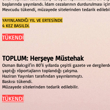
başlarında yayınlandı. İdam cezalarının durdurulması için
Mevcudu tükendi, müzayede sitelerinden tedarik edilebi
YAYINLANDIĞI YIL VE ERTESİNDE
4 KEZ BASILDI.
TÜKENDİ
TOPLUM: Herşeye Müstehak
Osman Balcıgil'in 80'li yıllarda çeşitli gazete ve dergilerd
yaptığı röportajların toplandığı çalışma.
Haziran Yayınları tarafından yayınlanmıştı.
Baskısı tükendi.
Müzayede sitelerinden tedarik edilebilir.
TÜKENDİ