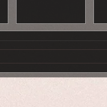
YAĞMUR ÇİSELİYOR
AY
SAV