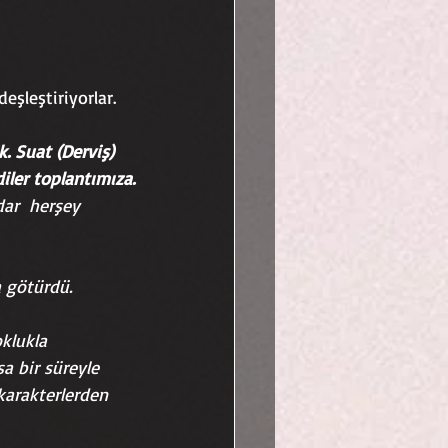
şleştiriyorlar.
. Suat (Derviş) 
iler toplantımıza.
ar  herşey 
a götürdü.
klukla 
a bir süreyle 
karakterlerden 