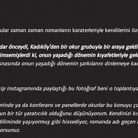
lar zaman zaman romanların karaterleriyle kendilerini özde
dar önceydi, Kadıköy'den bir okur grubuyla bir araya geldik
msemişlerdi ki, onun yaşadığı dönemin kıyafetleriyle geld
snasında onun yaşadığı dönemin şarkılarını dinlemeye kad
kip instagramında paylaştığı bu fotoğraf beni o toplantıy
erinde ya da konferans ve panellerde okurlar bu konuyu ço
unun bir tür yaratıcılık olduğunu düşünüyorum. Kendinizi kıs
 diliminde yaşıyormuş gibi hissediyor, romanda adı geçen 
yorsunuz.