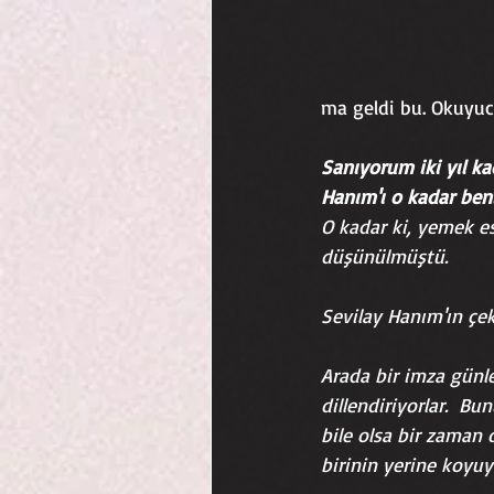
ma geldi bu. Okuyucu
Sanıyorum iki yıl ka
Hanım'ı o kadar beni
O kadar ki, yemek e
düşünülmüştü. 
Sevilay Hanım'ın çe
Arada bir imza günl
dillendiriyorlar.  B
bile olsa bir zaman
birinin yerine koyu