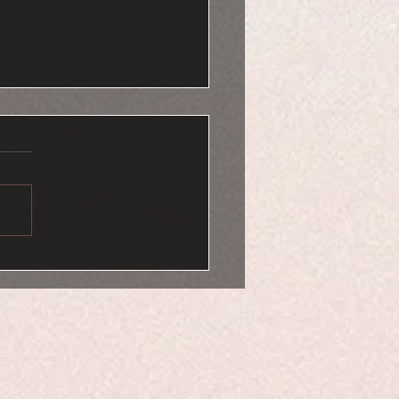
DIN KADININ VAROLMA
AŞI