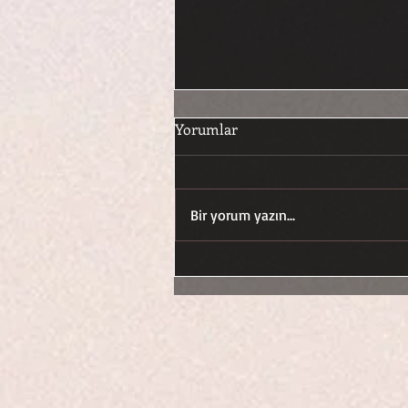
Yorumlar
Bir yorum yazın...
CUMHURİYET GİBİ KADIN
OLMAK