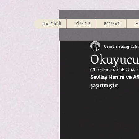
All Posts
BALCIGİL
KİMDİR
ROMAN
H
Osman Balcıgil
26 
Okuyucul
Güncelleme tarihi:
27 Mar
Sevilay Hanım ve Afi
şaşırtmıştır.